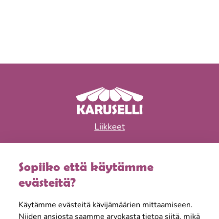
Liikkeet
Ravintolat
Sopiiko että käytämme
Tapahtumat & edut
evästeitä?
Aukioloajat
Käytämme evästeitä kävijämäärien mittaamiseen.
Tietoa meistä
Niiden ansiosta saamme arvokasta tietoa siitä, mikä