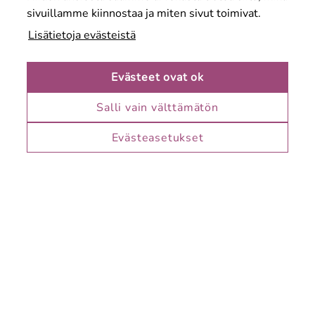
sivuillamme kiinnostaa ja miten sivut toimivat.
Lisätietoja evästeistä
Evästeet ovat ok
Salli vain välttämätön
Karuselli on Keravan suosituin täyden palvelun
kauppakeskus. Löydät meiltä myös kaupungin
Evästeasetukset
monipuolisimman ravintolatarjonnan.
Palvelemme sinua Keravan keskustassa ja meille
pääset kätevästi kävellen, autolla ja julkisilla.
Katso sijainti kartalla
Tietosuojaseloste
Kirjaudu intraan
Kirjaudu verkkosivuille