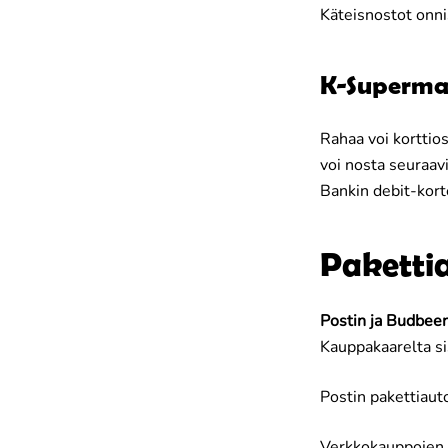
Käteisnostot onn
K-Supermar
Rahaa voi korttio
voi nosta seuraavi
Bankin debit-korte
Paketti
Postin ja Budbee
Kauppakaarelta s
Postin pakettiauto
Verkkokauppojen k