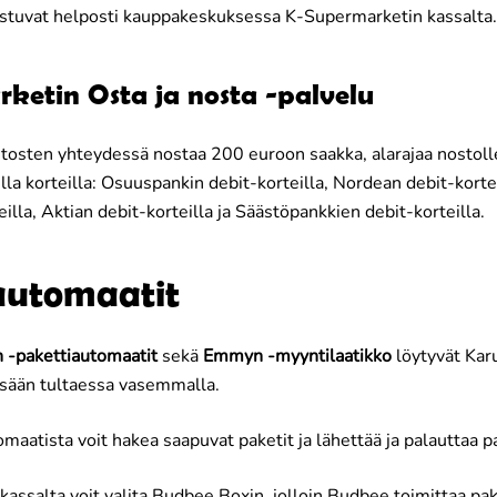
istuvat helposti kauppakeskuksessa K-Supermarketin kassalta.
ketin Osta ja nosta -palvelu
stosten yhteydessä nostaa 200 euroon saakka, alarajaa nostolle
lla korteilla: Osuuspankin debit-korteilla, Nordean debit-korte
illa, Aktian debit-korteilla ja Säästöpankkien debit-korteilla.
automaatit
n -pakettiautomaatit
sekä
Emmyn -myyntilaatikko
löytyvät Karu
isään tultaessa vasemmalla.
maatista voit hakea saapuvat paketit ja lähettää ja palauttaa p
assalta voit valita Budbee Boxin, jolloin Budbee toimittaa pa