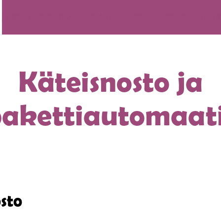
LIIKKEET
RAVINTOLAT
LOUNAS
TARJOUKSET
AUKIOLOAJAT
TIET
Käteisnosto ja
akettiautomaat
sto