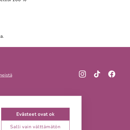
a.
meistä
Evästeet ovat ok
Salli vain välttämätön