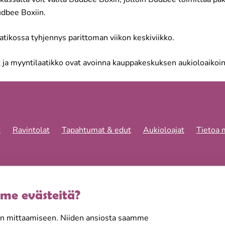
udbee Boxiin.
ikossa tyhjennys parittoman viikon keskiviikko.
 ja myyntilaatikko ovat avoinna kauppakeskuksen aukioloaikoin
t
Ravintolat
Tapahtumat & edut
Aukioloajat
Tietoa 
velun
me evästeitä?
ngin
lvelemme sinua
en mittaamiseen. Niiden ansiosta saamme