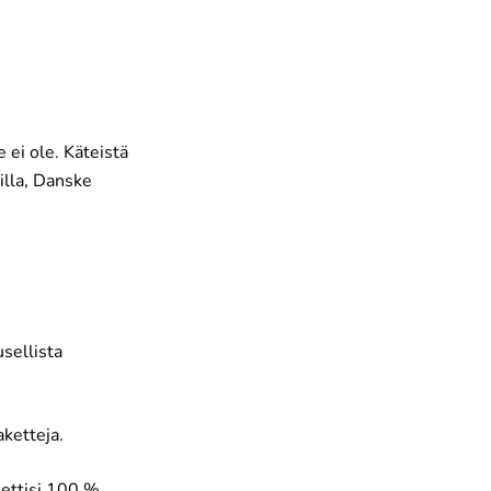
 ei ole. Käteistä
illa, Danske
sellista
aketteja.
kettisi 100 %