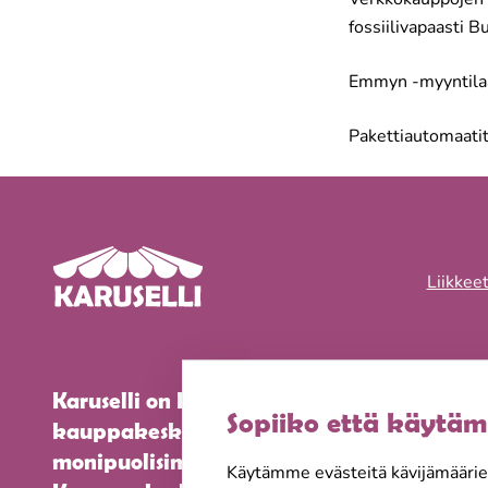
fossiilivapaasti B
Emmyn -myyntilaat
Pakettiautomaatit
Liikkee
Karuselli on Keravan suosituin täyden pal
Sopiiko että käytäm
kauppakeskus. Löydät meiltä myös kaupu
monipuolisimman ravintolatarjonnan. Pa
Käytämme evästeitä kävijämääri