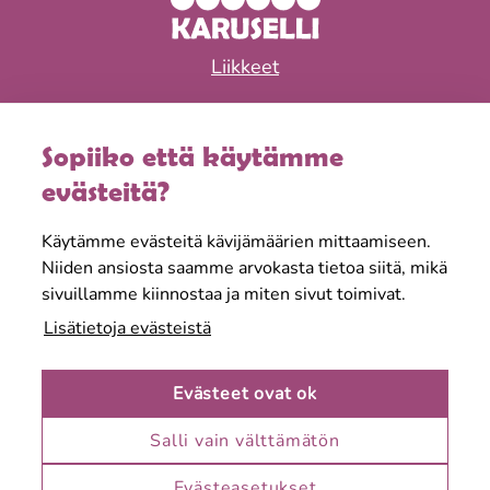
Liikkeet
Ravintolat
Sopiiko että käytämme
Tapahtumat & edut
evästeitä?
Aukioloajat
Käytämme evästeitä kävijämäärien mittaamiseen.
Tietoa meistä
Niiden ansiosta saamme arvokasta tietoa siitä, mikä
sivuillamme kiinnostaa ja miten sivut toimivat.
Lisätietoja evästeistä
Evästeet ovat ok
Salli vain välttämätön
Karuselli on Keravan suosituin täyden palvelun
kauppakeskus. Löydät meiltä myös kaupungin
Evästeasetukset