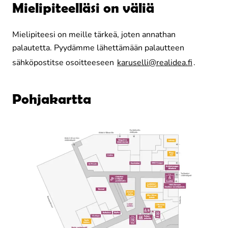
Mielipiteelläsi on väliä
Mielipiteesi on meille tärkeä, joten annathan
palautetta. Pyydämme lähettämään palautteen
sähköpostitse osoitteeseen
karuselli@realidea.fi
.
Pohjakartta