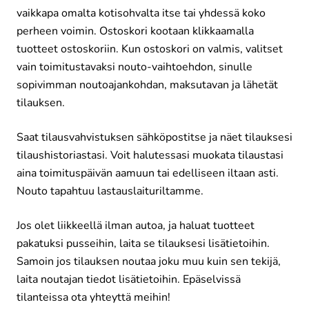
vaikkapa omalta kotisohvalta itse tai yhdessä koko
perheen voimin. Ostoskori kootaan klikkaamalla
tuotteet ostoskoriin. Kun ostoskori on valmis, valitset
vain toimitustavaksi nouto-vaihtoehdon, sinulle
sopivimman noutoajankohdan, maksutavan ja lähetät
tilauksen.
Saat tilausvahvistuksen sähköpostitse ja näet tilauksesi
tilaushistoriastasi. Voit halutessasi muokata tilaustasi
aina toimituspäivän aamuun tai edelliseen iltaan asti.
Nouto tapahtuu lastauslaituriltamme.
Jos olet liikkeellä ilman autoa, ja haluat tuotteet
pakatuksi pusseihin, laita se tilauksesi lisätietoihin.
Samoin jos tilauksen noutaa joku muu kuin sen tekijä,
laita noutajan tiedot lisätietoihin. Epäselvissä
tilanteissa ota yhteyttä meihin!