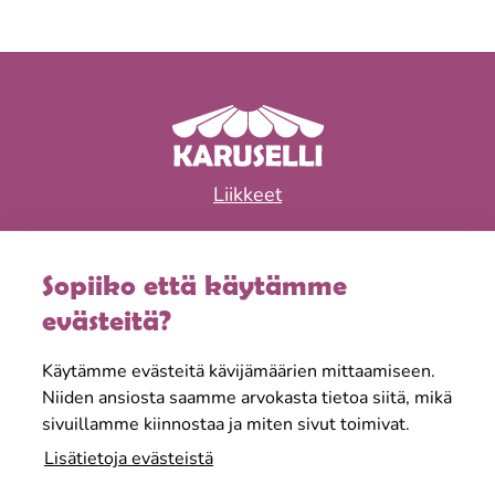
Liikkeet
Ravintolat
Sopiiko että käytämme
Tapahtumat & edut
evästeitä?
Aukioloajat
Käytämme evästeitä kävijämäärien mittaamiseen.
Tietoa meistä
Niiden ansiosta saamme arvokasta tietoa siitä, mikä
sivuillamme kiinnostaa ja miten sivut toimivat.
Lisätietoja evästeistä