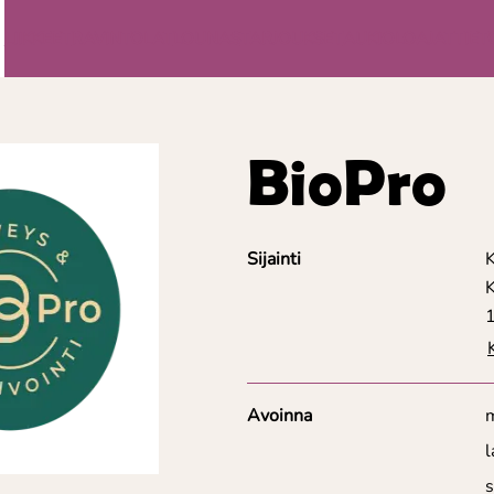
LIIKKEET
RAVINTOLAT
LOUNAS
TARJOUKSET
AUKIOLOAJAT
TIET
BioPro
Sijainti
1
Avoinna
l