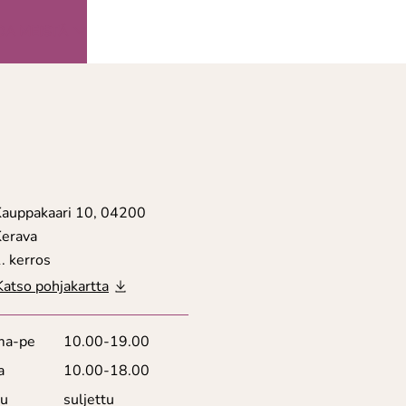
OA MEISTÄ
Kauppakaari 10, 04200
Kerava
. kerros
Katso pohjakartta
ma-pe
10.00-19.00
a
10.00-18.00
su
suljettu