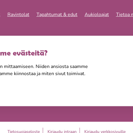
t
Ravintolat
Tapahtumat & edut
Aukioloajat
Tietoa 
velun
me evästeitä?
ngin
lvelemme sinua
en mittaamiseen. Niiden ansiosta saamme
västi kävellen,
llamme kiinnostaa ja miten sivut toimivat.
Tietosuojaseloste
Kirjaudu intraan
Kirjaudu verkkosivuille