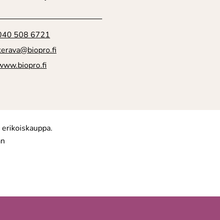
040 508 6721
kerava@biopro.fi
www.biopro.fi
 erikoiskauppa.
an