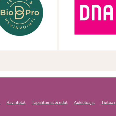
t
Ravintolat
Tapahtumat & edut
Aukioloajat
Tietoa 