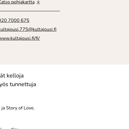
Katso pohjakartta
020 7000 675
kultajousi.775@kultajousi.fi
www.kultajousi.fi/fi/
t kelloja
yös tunnettuja
ja Story of Love.