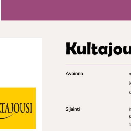
LIIKKEET
RAVINTOLAT
LOUNAS
TARJOUKSET
AUKIOLOAJAT
TIET
Kultajou
Avoinna
l
Sijainti
1