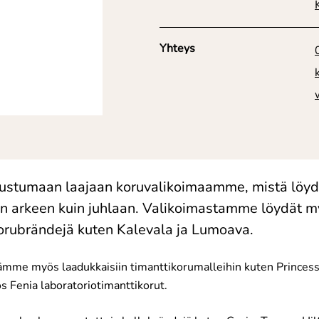
Yhteys
tustumaan laajaan koruvalikoimaamme, mistä löydä
iin arkeen kuin juhlaan. Valikoimastamme löydät m
orubrändejä kuten Kalevala ja Lumoava.
ämme myös laadukkaisiin timanttikorumalleihin kuten Princess 
s Fenia laboratoriotimanttikorut.