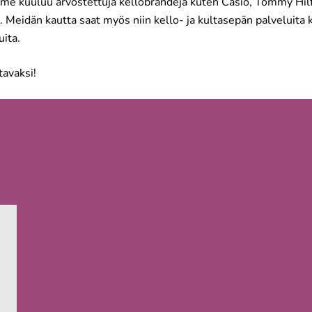
e kuuluu arvostettuja kellobrändejä kuten Casio, Tommy Hilfi
. Meidän kautta saat myös niin kello- ja kultasepän palveluita
uita.
tavaksi!