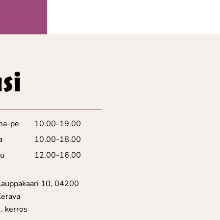
OA MEISTÄ
si
ma-pe
10.00-19.00
a
10.00-18.00
su
12.00-16.00
Kauppakaari 10, 04200
Kerava
. kerros