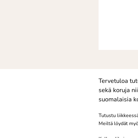
Tervetuloa tu
sekä koruja n
suomalaisia k
Tutustu liikkeess
Meiltä löydät myö