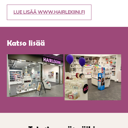
LUE LISÄÄ WWW.HAIRLEKIINI.FI
Katso lisää