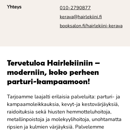
Yhteys
010-2790877
kerava@hairlekiini.fi
booksalon.fi/hairlekiini-kerava
Tervetuloa Hairlekiiniin –
moderniin, koko perheen
parturi-kampaamoon!
Tarjoamme laajalti erilaisia palveluita: parturi- ja
kampaamoleikkauksia, kevyt-ja kestovärjäyksiä,
raidoituksia sekä hiusten hemmotteluhoitoja,
metallinpoistoja ja molekyylihoitoja, unohtamatta
ripsien ja kulmien värjäyksiä. Palvelemme