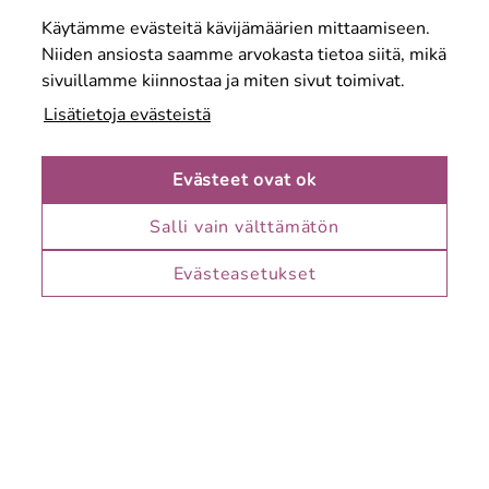
Aukioloajat
Käytämme evästeitä kävijämäärien mittaamiseen.
Tietoa meistä
Niiden ansiosta saamme arvokasta tietoa siitä, mikä
sivuillamme kiinnostaa ja miten sivut toimivat.
Lisätietoja evästeistä
Evästeet ovat ok
Salli vain välttämätön
Karuselli on Keravan suosituin täyden palvelun
kauppakeskus. Löydät meiltä myös kaupungin
Evästeasetukset
monipuolisimman ravintolatarjonnan.
Palvelemme sinua Keravan keskustassa ja meille
pääset kätevästi kävellen, autolla ja julkisilla.
Katso sijainti kartalla