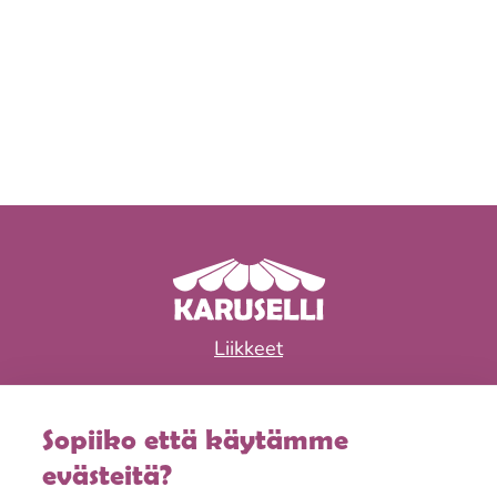
Liikkeet
Ravintolat
Sopiiko että käytämme
Tapahtumat & edut
evästeitä?