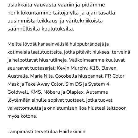
asiakkaita vauvasta vaariin ja pidämme
henkilökuntamme taitoja yllä ja ajan tasalla
uusimmista leikkaus-ja väritekniikoista
säännöllisillä koulutuksilla.
Meiltä löydät kansainvälisiä huippubrändejä ja
kotimaisia laatutuotteita, jotka pitävät hiuksesi terveinä
ja helpottavat hiusrutiineja. Valikoimaamme kuuluvat
seuraavat tuotesarjat: Kevin Murphy, K18, Eleven
Australia, Maria Nila, Cocobella hiuspannat, FR Color
Mask ja Take Away Color, Sim DS ja System 4,
Goldwell, KMS, Nõberu ja Olaplex. Autamme
löytämään sinulle sopivat tuotteet, jotka tuovat
vaivattomuutta ja onnistumisen iloa hiustesi laittooon
myös kotona.
Lämpimästi tervetuloa Hairlekiiniin!