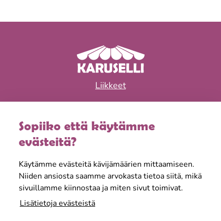
Liikkeet
Ravintolat
Sopiiko että käytämme
Tapahtumat & edut
evästeitä?
Aukioloajat
Käytämme evästeitä kävijämäärien mittaamiseen.
Tietoa meistä
Niiden ansiosta saamme arvokasta tietoa siitä, mikä
sivuillamme kiinnostaa ja miten sivut toimivat.
Lisätietoja evästeistä