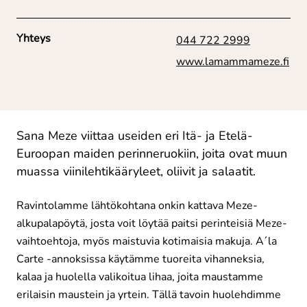
Yhteys
044 722 2999
www.lamammameze.fi
Sana Meze viittaa useiden eri Itä- ja Etelä-
Euroopan maiden perinneruokiin, joita ovat muun
muassa viinilehtikääryleet, oliivit ja salaatit.
Ravintolamme lähtökohtana onkin kattava Meze-
alkupalapöytä, josta voit löytää paitsi perinteisiä Meze-
vaihtoehtoja, myös maistuvia kotimaisia makuja. A´la
Carte -annoksissa käytämme tuoreita vihanneksia,
kalaa ja huolella valikoitua lihaa, joita maustamme
erilaisin maustein ja yrtein. Tällä tavoin huolehdimme