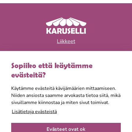
Liikkeet
Ravintolat
Sopiiko että käytämme
Tapahtumat & edut
evästeitä?
Aukioloajat
Käytämme evästeitä kävijämäärien mittaamiseen.
Tietoa meistä
Niiden ansiosta saamme arvokasta tietoa siitä, mikä
sivuillamme kiinnostaa ja miten sivut toimivat.
Lisätietoja evästeistä
Evästeet ovat ok